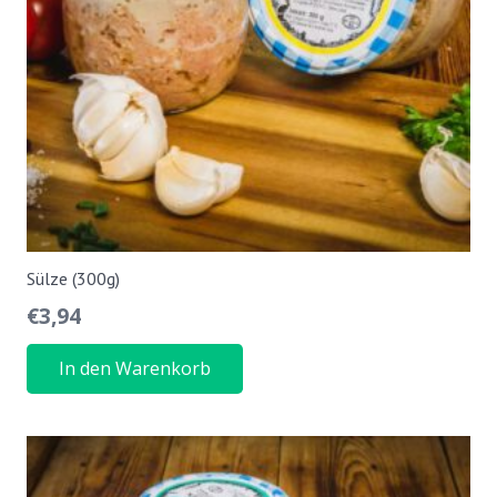
Sülze (300g)
€
3,94
In den Warenkorb