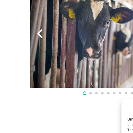
Um 
um 
Tec