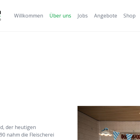
Willkommen
Über uns
Jobs
Angebote
Shop
Es befinden
Über uns
ld, der heutigen
0 nahm die Fleischerei