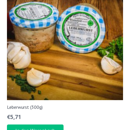
Leberwurst (300g)
€
5,71