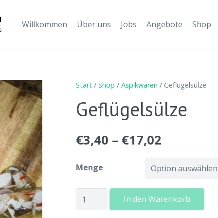
Willkommen
Über uns
Jobs
Angebote
Shop
Es befinden
Start
/
Shop
/
Aspikwaren
/ Geflügelsülze
Geflügelsülze
€
3,40
–
€
17,02
Menge
Geflügelsülze
In den Warenkorb
Menge