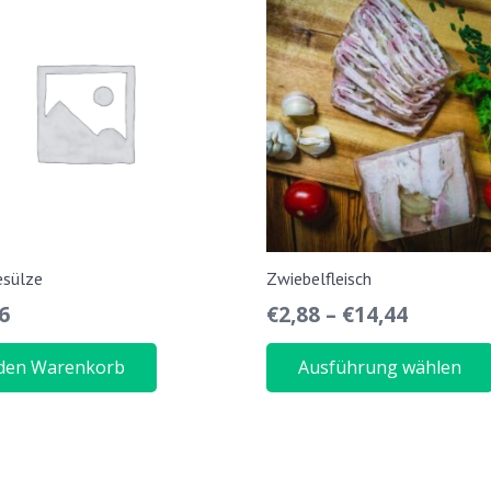
sülze
Zwiebelfleisch
6
€
2,88
–
€
14,44
 den Warenkorb
Ausführung wählen