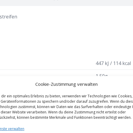
astreifen
447 kJ / 114 kcal
1,50g
–
Cookie-Zustimmung verwalten
7,00g
dir ein optimales Erlebnis zu bieten, verwenden wir Technologien wie Cookies,
Geräteinformationen zu speichern und/oder darauf zuzugreifen. Wenn du die
6,20g
hnologien zustimmst, können wir Daten wie das Surfverhalten oder eindeutige 
 dieser Website verarbeiten. Wenn du deine Zustimmung nicht erteilst oder
18,00g
ückziehst, können bestimmte Merkmale und Funktionen beeinträchtigt werden.
1,2g
nste verwalten