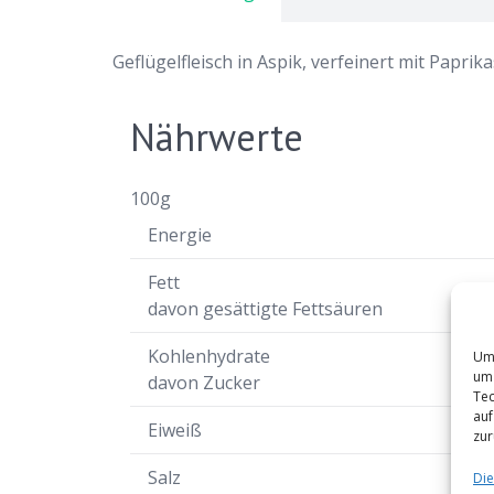
Geflügelfleisch in Aspik, verfeinert mit Paprik
Nährwerte
100g
Energie
Fett
davon gesättigte Fettsäuren
Kohlenhydrate
Um 
um 
davon Zucker
Tec
auf
Eiweiß
zur
Salz
Die