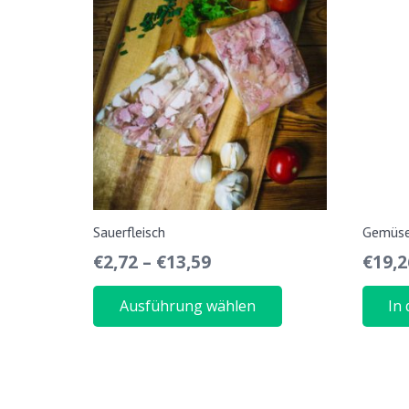
Sauerfleisch
Gemüse
€
2,72
–
€
13,59
€
19,2
Dieses
Ausführung wählen
In
Produkt
weist
mehrere
Varianten
auf.