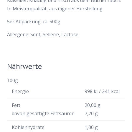
Klassiker: Knackig und frisch aus dem Buchenrauch.
In Meisterqualität, aus eigener Herstellung
5er Abpackung: ca. 500g
Allergene: Senf, Sellerie, Lactose
Nährwerte
100g
Energie
998 kJ / 241 kcal
Fett
20,00 g
davon gesättigte Fettsäuren
7,70 g
Kohlenhydrate
1,00 g