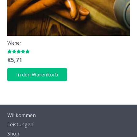
Wiener
Bewertet mit
5.00
von 5
€
5,71
In den Warenkorb
Willkommen
Leistungen
Shop